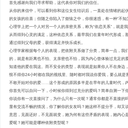
首先感谢向我们寻求帮助，这代表你对我们的信任。
从你的来信中，可以看到你和这位女生结识后，一直处在情绪的起
的女孩的欣喜；但随之你陷入了烦恼之中，你很迷惑，有一种“不知
心理学上把一个人对另一个人的亲密关系，称为“依恋关系”，就是
从而得到心灵的满足，这种依恋关系，最早我们在童年时代形成，
通过得到父母的爱，获得满足并快乐成长。
心理学家根据每个人的表现，把依附关系做了分类，简单一点，我
的，就是有距离也不怕、太亲密也不怕，因为内心曾体验过充足的
知道他的爱在我这。而不安全的类型，表现就是如果你人不在身边
恨不得你24小时都在我的视线里、随时都对我说你爱我，要么就是
不敢开始对你的爱……这个形成的原因多半是在早年的儿童时代，
你首先可以自问一下，小时候你得到过充分的爱吗？简单自测一下
你说你有一次直接问了，为什么只有一次呢？通常你都是不直接的
显有交流不畅的情况，你了解你的女友吗？她这样不提分手，却又
意思，见面还好，不见面就变，她为何有这些矛盾的表现，她内心
爱呢？她可能是哪种依附类型呢？