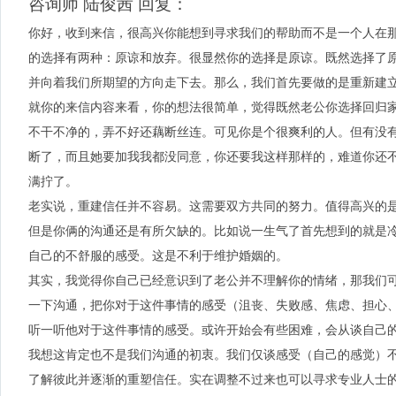
咨询师 陆俊茜 回复：
你好，收到来信，很高兴你能想到寻求我们的帮助而不是一个人在
的选择有两种：原谅和放弃。很显然你的选择是原谅。既然选择了
并向着我们所期望的方向走下去。那么，我们首先要做的是重新建
就你的来信内容来看，你的想法很简单，觉得既然老公你选择回归
不干不净的，弄不好还藕断丝连。可见你是个很爽利的人。但有没
断了，而且她要加我我都没同意，你还要我这样那样的，难道你还
满拧了。
老实说，重建信任并不容易。这需要双方共同的努力。值得高兴的
但是你俩的沟通还是有所欠缺的。比如说一生气了首先想到的就是
自己的不舒服的感受。这是不利于维护婚姻的。
其实，我觉得你自己已经意识到了老公并不理解你的情绪，那我们
一下沟通，把你对于这件事情的感受（沮丧、失败感、焦虑、担心
听一听他对于这件事情的感受。或许开始会有些困难，会从谈自己
我想这肯定也不是我们沟通的初衷。我们仅谈感受（自己的感觉）
了解彼此并逐渐的重塑信任。实在调整不过来也可以寻求专业人士