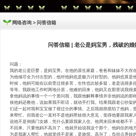
网络咨询 >
问答信箱
问答信箱 | 老公是妈宝男，残破的
问题：
我的老公是巨婴，是妈宝男。在他的原生家庭，爸爸和妹妹不大存
为他倾尽全力付出型的，他对他妈也是极力讨好型的。他妈也算是
时候，他妈可能在以前受过很多苦，生性也比较多疑，老是说很多
等等。我跟他工作时两地分居，他难的回来，他妈又在那里说我很
拿他妈说的事情一个一个质问我，我跟他解释事情并非他妈说的那
候他妈还教他，说如果我不听话，就动手打我。结果我跟老公吵架
们还一起对我和宝宝做了很过分的事情。之后我就彻底怕了他妈，
来帮忙。但我老公一直对不是他妈带娃很大意见，觉得他要跟我家
说他不是倒插门女婿，凭什么要跟我家人住。他周末回来啥都不干
不回来。只要他妈不高兴了，他就开始说我这个那个。他妈住的地
为是我家人帮忙，他就觉得不是家，是旅馆。高兴了，负担点养娃