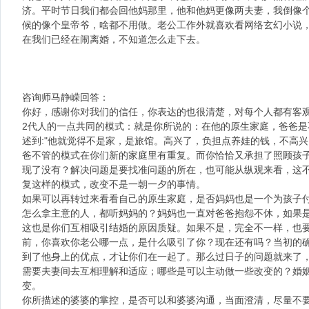
济。平时节日我们都会回他妈那里，他和他妈更像两夫妻，我倒像
候的像个皇帝爷，啥都不用做。老公工作外就喜欢看网络玄幻小说
在我们已经在闹离婚，不知道怎么走下去。
咨询师马静嵘回答：
你好，感谢你对我们的信任，你表达的也很清楚，对每个人都有客
2代人的一点共同的模式：就是你所说的：在他的原生家庭，爸爸
述到:"他就觉得不是家，是旅馆。高兴了，负担点养娃的钱，不高兴
爸不管的模式在你们新的家庭里有重复。而你恰恰又承担了照顾孩
现了没有？解决问题是要找准问题的所在，也可能从纵观来看，这
复这样的模式，改变不是一朝一夕的事情。
如果可以再转过来看看自己的原生家庭，是否妈妈也是一个为孩子
怎么拿主意的人，都听妈妈的？妈妈也一直对爸爸抱怨不休，如果
这也是你们互相吸引结婚的原因质疑。如果不是，完全不一样，也
前，你喜欢你老公哪一点，是什么吸引了你？现在还有吗？当初的
到了他身上的优点，才让你们在一起了。那么过日子的问题就来了
需要夫妻间去互相理解和适应；哪些是可以主动做一些改变的？婚
变。
你所描述的婆婆的掌控，是否可以和婆婆沟通，当面澄清，尽量不