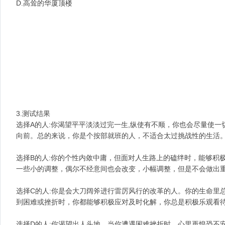
D.高耸的华厦顶楼
3.测试结果
选择A的人:你渴望平平淡淡过完一生,纵使有不顺，你也会尽量使
向前。总的来说，你是个按部就班的人，不适合太过挑战性的生活
选择B的人:你的个性内敛中庸，但面对人生路上的磕绊时，能够积
一些小的调整，偶尔不经意间也会改变，小幅调整，但是不会做出
选择C的人:你是会大刀阔斧进行雷厉风行的改革的人。你的生命里
到困难或挫折时，你都能够积极应对及时化解，你总是积极乐观看
选择D的人:你渴望出人头地。当你遭遇困难挫折时，心里再惶恐不