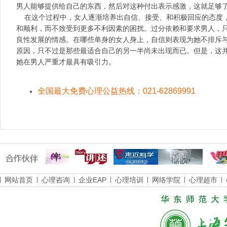
男人能够提供给自己的东西，然后对这种付出表示感激，这就足够
在这个过程中，女人逐渐培养出自信、接受、和积极回应的态度
和顺利，而不致受到更多不利因素的困扰。过分依赖和要求男人，
良性发展的情感。在哪些单身的女人身上，自信则表现为她不排斥
原因，只不过是那些最适合自己的另一半尚未出现而已。但是，这
她在男人严重才最具有吸引力。
全国最大免费心理公益热线：021-62869991
网站首页
心理咨询
企业EAP
心理培训
网络学院
心理超市