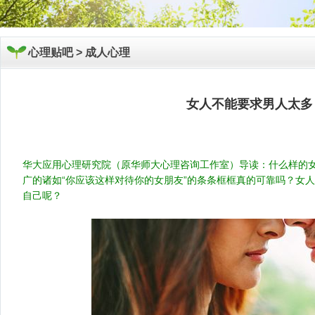
心理贴吧 >
成人心理
女人不能要求男人太多
华大应用心理研究院（原华师大心理咨询工作室）导读：什么样的
广的诸如“你应该这样对待你的女朋友”的条条框框真的可靠吗？女
自己呢？