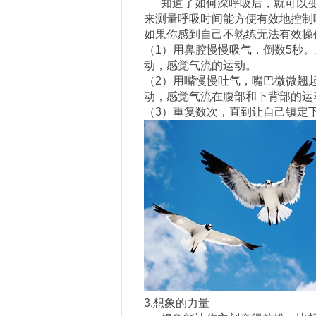
知道了如何深呼吸后，就可以变
来测量呼吸时间能方便有效地控制
如果你感到自己不熟练无法有效操
（1）用鼻腔慢慢吸气，倒数5秒
动，感觉气流的运动。
（2）用嘴慢慢吐气，嘴巴微微翘
动，感觉气流在腹部和下背部的运
（3）重复数次，直到让自己镇定
3.想象的力量