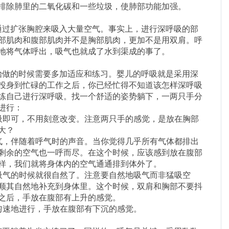
排除肺里的二氧化碳和一些垃圾，使肺部功能加强。
过扩张胸腔来吸入大量空气。事实上，进行深呼吸的部
部肌肉和腹部肌肉并不是胸部肌肉，更加不是用双肩。呼
地将气体呼出，吸气也就成了水到渠成的事了。
做的时候需要多加适应和练习。婴儿的呼吸就是采用深
投身到忙碌的工作之后，你已经忙得不知道该怎样深呼吸
练自己进行深呼吸。找一个舒适的姿势躺下，一两只手分
进行：
吸即可，不用刻意改变。注意两只手的感觉，是放在胸部
大？
气，伴随着呼气时的声音。当你觉得几乎所有气体都排出
剩余的空气也一呼而尽。在这个时候，应该感到放在腹部
样，我们就将身体内的空气通通排到体外了。
吸气的时候就很自然了。注意要自然地吸气而非猛吸空
顺其自然地补充到身体里。这个时候，双肩和胸部不要抖
之后，手放在腹部有上升的感觉。
匀速地进行，手放在腹部有下沉的感觉。