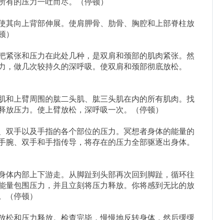
所有的压力一吐而尽。（停顿）
使其向上背部伸展。使肩胛骨、肋骨、胸腔和上部脊柱放
顿）
把紧张和压力在此处几种，是双肩和颈部的肌肉紧张。然
力，做几次较持久的深呼吸。使双肩和颈部彻底放松。
肌和上臂周围的肱二头肌、肱三头肌在内的所有肌肉。找
释放压力。使上臂放松，深呼吸一次。（停顿）
、双手以及手指的各个部位的压力。冥想者身体的能量的
手腕、双手和手指传导，将存在的压力全部驱逐出身体。
身体内部上下游走。从脚趾到头部再次回到脚趾，循环往
能量包围压力，并且立刻将压力释放。你将感到无比的放
。（停顿）
放松和压力释放。检查完毕，慢慢地反转身体，然后缓缓