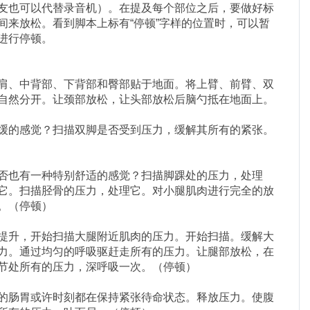
友也可以代替录音机）。在提及每个部位之后，要做好标
间来放松。看到脚本上标有“停顿”字样的位置时，可以暂
进行停顿。
肩、中背部、下背部和臀部贴于地面。将上臂、前臂、双
自然分开。让颈部放松，让头部放松后脑勺抵在地面上。
缓的感觉？扫描双脚是否受到压力，缓解其所有的紧张。
否也有一种特别舒适的感觉？扫描脚踝处的压力，处理
它。扫描胫骨的压力，处理它。对小腿肌肉进行完全的放
。（停顿）
提升，开始扫描大腿附近肌肉的压力。开始扫描。缓解大
力。通过均匀的呼吸驱赶走所有的压力。让腿部放松，在
节处所有的压力，深呼吸一次。（停顿）
的肠胃或许时刻都在保持紧张待命状态。释放压力。使腹