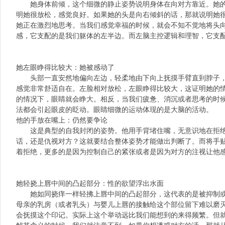
她身体前倾，这个细微的静止姿势说明身体在向对方靠近。她的
明她很放松，感觉良好。如果她的头是向右倾斜的话，那就说明她
她正在激烈地思考。当我们感觉幸福的时候，就会不知不觉地将头
感，它支配的是我们躯体的左半边。而左脑主控逻辑和理智，它支
她左眼睁得比较大：她被感动了
头部一直安然地偏向左边，轻柔地由下向上抚摸手臂直到脖子，
感觉非常舒适自在。左脸相对放松，左眼睁得比较大，这证明她的
的情况下，眼睛就会睁大。相反，当我们疲惫、消沉或者思考的时
法都会引起眼皮的眨动。眼睛细微的运动体现的是大脑的活动。
他的手放在嘴上：仍然要争论
这是典型的自我封闭的姿势。他用手背堵住嘴，无意识地在拒绝
话，还是仇视对方？这就要结合整体姿势才能做出判断了。而将手
着拒绝，更多的是因为控制自己的紧张或者是因为对方的注视让他
她轻挠上唇中间的凸起部分：性的欲望浮出水面
她如同挠痒一样轻拂上唇中间的凸起部分，这代表的是被抑制或
母亲的乳房（或者乳头）与婴儿上唇的接触给这个部位留下难以磨
会抚摸这个印记。实际上这个举动远比我们能想到的来得频繁。但