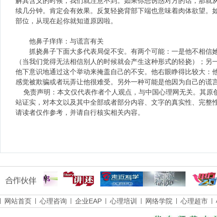
解其含义的时候，我们就注意不到。如果你想诱惑对方的话，那就
续几分钟。肯定会有效果。反复轻挠背部下端也意味着肉体欲望。
部位，从现在起你就知道原因啦。
他鼻子痒痒：与谎言有关
抓挠鼻子下面大多代表局促不安。有两个可能：一是他不相信她
（当我们觉得无法相信别人的时候就会产生这种形式的轻挠）；另
他下意识地通过这个举动来掩盖自己的不安。他右眼睁得比较大：
感觉被欺骗或者玩弄让他很难受。另外一种可能是他因为自己的谎
免责声明：本文仅代表作者个人观点，与中国心理网无关。其原
站证实，对本文以及其中全部或者部分内容、文字的真实性、完整
请读者仅作参考，并请自行核实相关内容。
网站首页
心理咨询
企业EAP
心理培训
网络学院
心理超市