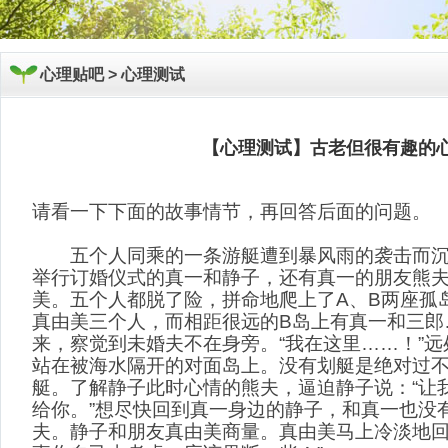
心理贴吧 >
心理测试
【心理测试】古老但很有趣的
请看一下下面的故事情节，再回答后面的问题。
五个人同乘的一条游艇遭到暴风雨的袭击而沉
举行订婚仪式的真一和静子，还有真一的朋友熊
美。五个人都脱了险，拼命地爬上了A、B两座孤
真由美三个人，而相距很远的B岛上有真一和三郎
来，察觉到未婚夫不在身旁。“我在这里……！”
站在被海水隔开的对面岛上。没有划艇是绝对过
艇。了解静子此时心情的熊夫，逼迫静子说：“让
给你。”想尽快回到真一身边的静子，和真一也没
夫。静子和朋友真由美商量。真由美马上冷淡地回