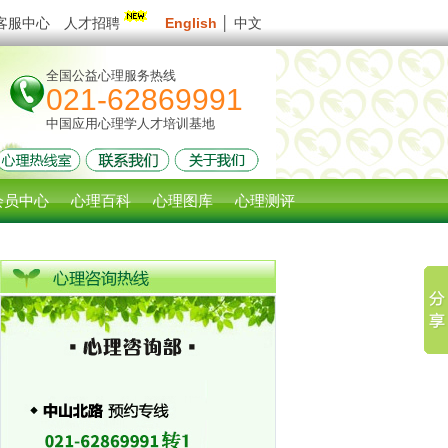
客服中心
人才招聘
English
│
中文
全国公益心理服务热线
021-62869991
中国应用心理学人才培训基地
会员中心
心理百科
心理图库
心理测评