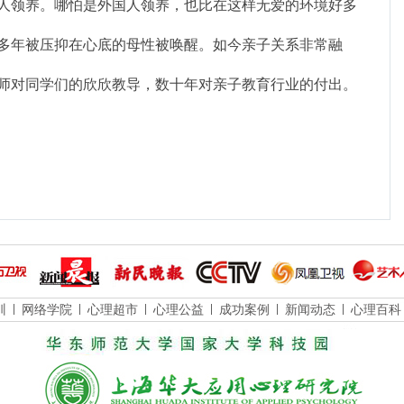
人领养。哪怕是外国人领养，也比在这样无爱的环境好多
多年被压抑在心底的母性被唤醒。如今亲子关系非常融
师对同学们的欣欣教导，数十年对亲子教育行业的付出。
训
网络学院
心理超市
心理公益
成功案例
新闻动态
心理百科