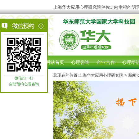
上海华大应用心理研究院伴你走向幸福的明
华东师范大学国家大学科技园
网站首页
心理咨询
企业合作
心理培
您现在的位置:
上海华大应用心理研究院
> 新闻
微信扫一扫
自助预约心理咨询