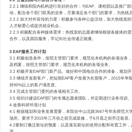
2.2.1 继续和院内机构进行良好的合作：与EAP、课程部以及推
动，配合各个部门联系的业务，尽量满足各个部门的要求，为热线
2.2.2 加大对外宣传的力度：积极参与各种公益活动，加大热线
人才献爱心或提供就业机会。
2.2.3 积极配合各种媒体需求：热线室的志愿者继续根据各媒体
合作，以及跟踪服务，牢记向社会传递正能量。
3 EAP服务工作计划
3.1 积极创造条件，按照主管部门要求，规范化本机构的各项业务
及档案，按照主管部门要求，规范化本机构的各项业务
。
3.2 积极
EAP部门
开发
新产品。
做好和
中国电信合作
的准备
，
规划
开
3.3 继续
EAP客户
2015
开发新客户，
把短期
发展为长期客户
，
年争
持90%以上的客户满意度。
3.4 完成
主管部门委托的各项相关工作。
3.5 组织幷
EAP部门
建设
的专属志愿者团队，并定期进行业务培训。
4 改善科研环境计划
4.1
3667号华东师范大
根据规划和业务发展需要，
本
院
在
中山北路
场所
2015年三月份之前完成装修，于6月底之前乔迁新居
。
要求于
4.2要制订搬迁新址的预案，以及落实新址的使用分配和布置工作
源。