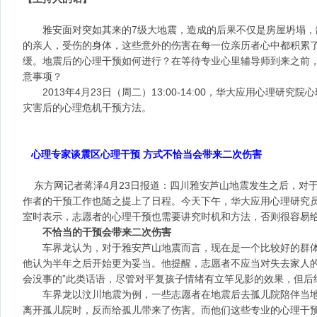
雅安面对突如其来的7级大地震，造成的后果不仅是房屋坍塌，
的亲人，受伤的身体，这些意外的伤害在每一位亲历者心中都积累
缓。地震后的心理干预如何进行？在等待专业心里辅导师到来之前
意事项？
2013年4月23日（周二）13:00-14:00，华大应用心理研
灾害后的心理危机干预方法。
心理专家谈震区心理干预 方式不恰当会带来二次伤害
东方网记者蒋泽4月23日报道：四川雅安芦山地震发生之后，对
作者的干预工作也随之提上了日程。今天下午，华大应用心理研究
室时表示，志愿者的心理干预也需要讲究时机和方法，否则很容易
不恰当的干预会带来二次伤害
车界龙认为，对于雅安芦山地震而言，现在是一个比较好的群体
他认为半年之后开始更为妥当。他提醒，志愿者不应当对失去家人的
会没事的”此类话语，尽管对平复孩子情绪有立竿见影的效果，但后
车界龙以汶川地震为例，一些志愿者在地震后去孤儿院陪伴当地
离开孤儿院时，反而给孤儿带来了伤害。而他们这些专业的心理干